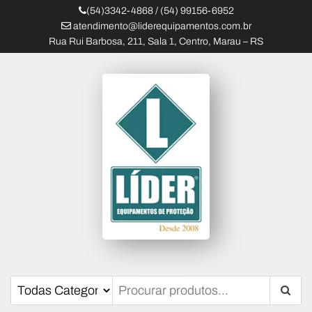
(54)3342-4868 / (54) 99156-6952
atendimento@liderequipamentos.com.br
Rua Rui Barbosa, 211, Sala 1, Centro, Marau – RS
Líder Equipamentos