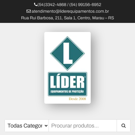
(54)3342-4868 / (54) 99156-6952
atendimento@liderequipamentos.com.br
Rua Rui Barbosa, 211, Sala 1, Centro, Marau – RS
Líder Equipamentos