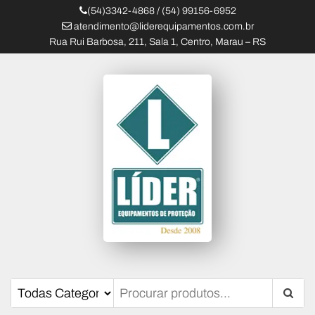
(54)3342-4868 / (54) 99156-6952
atendimento@liderequipamentos.com.br
Rua Rui Barbosa, 211, Sala 1, Centro, Marau – RS
Líder Equipamentos