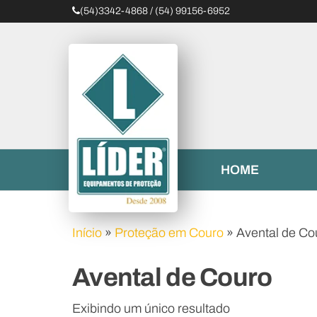
(54)3342-4868 / (54) 99156-6952
Líder
Equipamentos
HOME
Início
»
Proteção em Couro
»
Avental de Co
Avental de Couro
Exibindo um único resultado