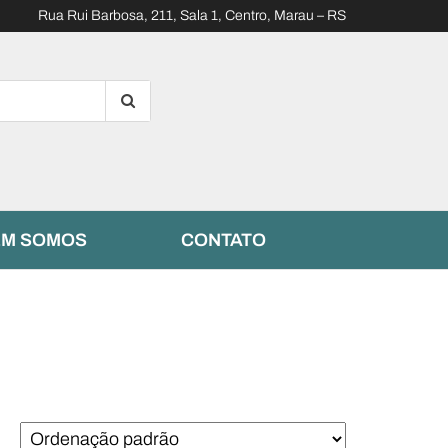
Rua Rui Barbosa, 211, Sala 1, Centro, Marau – RS
M SOMOS
CONTATO