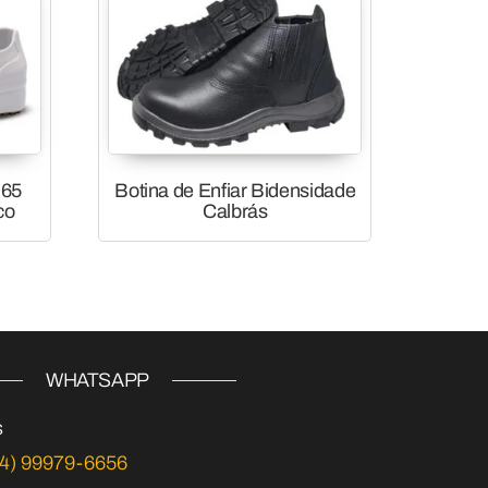
B65
Botina de Enfiar Bidensidade
co
Calbrás
WHATSAPP
s
54) 99979-6656