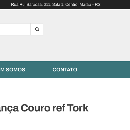
Rua Rui Barbosa, 211, Sala 1, Centro, Marau – RS
M SOMOS
CONTATO
nça Couro ref Tork