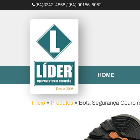
(54)3342-4868 / (54) 99156-6952
Líder
Equipamentos
HOME
Início
»
Produtos
»
Bota Segurança Couro re