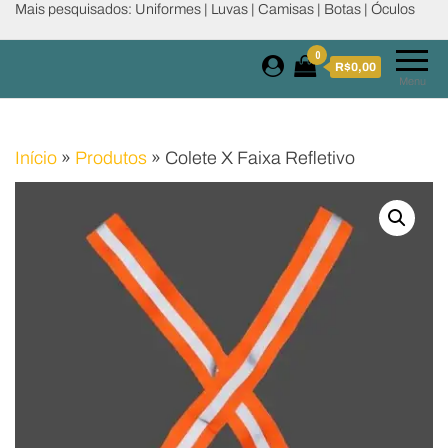
Mais pesquisados: Uniformes | Luvas | Camisas | Botas | Óculos
0
R$0,00
Menu
Início
»
Produtos
»
Colete X Faixa Refletivo