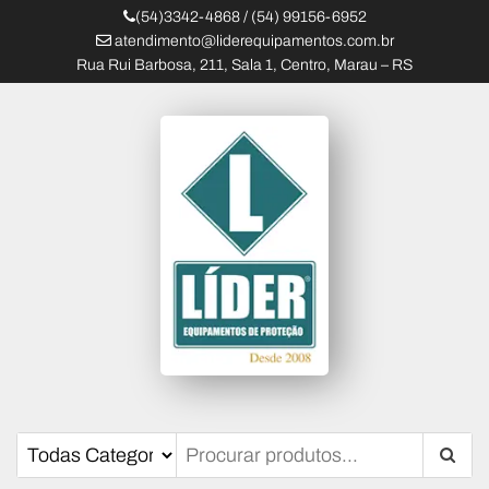
(54)3342-4868 / (54) 99156-6952
atendimento@liderequipamentos.com.br
Rua Rui Barbosa, 211, Sala 1, Centro, Marau – RS
Líder Equipamentos