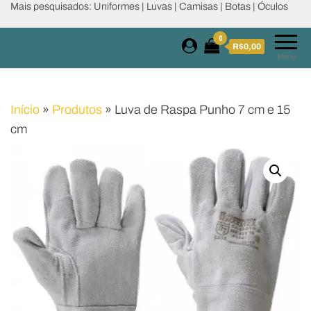
Mais pesquisados: Uniformes | Luvas | Camisas | Botas | Óculos
0
R$0,00
Menu
Início
»
Produtos
»
Luva de Raspa Punho 7 cm e 15
cm