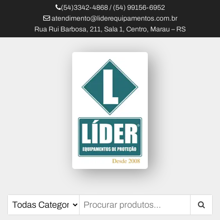
(54)3342-4868 / (54) 99156-6952
atendimento@liderequipamentos.com.br
Rua Rui Barbosa, 211, Sala 1, Centro, Marau – RS
Líder Equipamentos