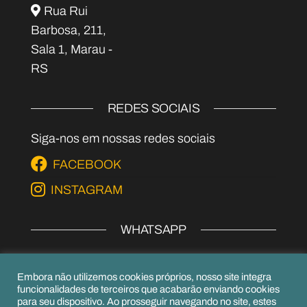
Rua Rui
Barbosa, 211,
Sala 1, Marau -
RS
REDES SOCIAIS
Siga-nos em nossas redes sociais
FACEBOOK
INSTAGRAM
WHATSAPP
EPI's
Embora não utilizemos cookies próprios, nosso site integra
(54) 99979-6656
funcionalidades de terceiros que acabarão enviando cookies
para seu dispositivo. Ao prosseguir navegando no site, estes
(54) 99156-6952