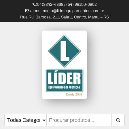
(54)3342-4868 / (54) 99156-6952
atendimento@liderequipamentos.com.br
Rua Rui Barbosa, 211, Sala 1, Centro, Marau – RS
Líder Equipamentos