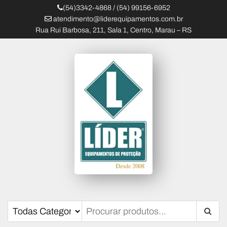
(54)3342-4868 / (54) 99156-6952
atendimento@liderequipamentos.com.br
Rua Rui Barbosa, 211, Sala 1, Centro, Marau – RS
Líder Equipamentos