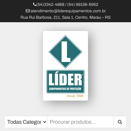
(54)3342-4868 / (54) 99156-6952
atendimento@liderequipamentos.com.br
Rua Rui Barbosa, 211, Sala 1, Centro, Marau – RS
Líder Equipamentos