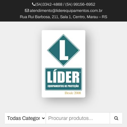
(54)3342-4868 / (54) 99156-6952
atendimento@liderequipamentos.com.br
Rua Rui Barbosa, 211, Sala 1, Centro, Marau – RS
Líder Equipamentos