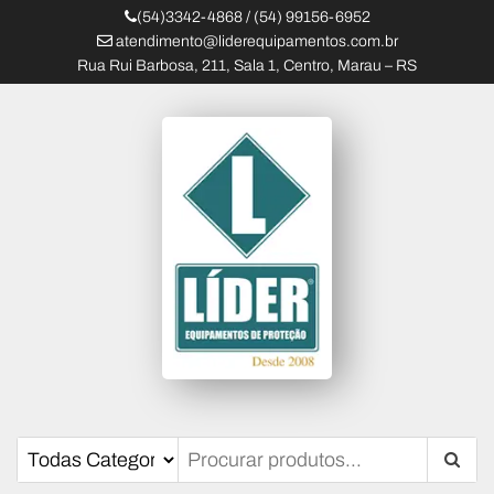
(54)3342-4868 / (54) 99156-6952
atendimento@liderequipamentos.com.br
Rua Rui Barbosa, 211, Sala 1, Centro, Marau – RS
Líder Equipamentos