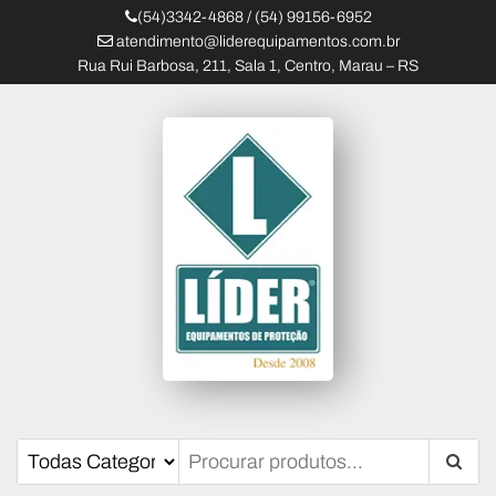
(54)3342-4868 / (54) 99156-6952
atendimento@liderequipamentos.com.br
Rua Rui Barbosa, 211, Sala 1, Centro, Marau – RS
Líder Equipamentos