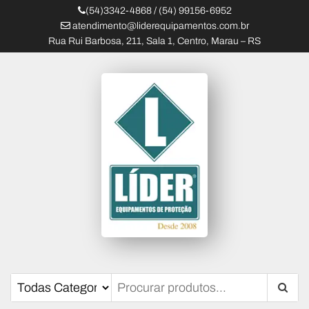
(54)3342-4868 / (54) 99156-6952
atendimento@liderequipamentos.com.br
Rua Rui Barbosa, 211, Sala 1, Centro, Marau – RS
Líder Equipamentos