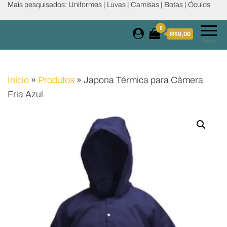
Mais pesquisados: Uniformes | Luvas | Camisas | Botas | Óculos
0
R$0,00
Menu
Início
»
Produtos
»
Japona Térmica para Câmera
Fria Azul