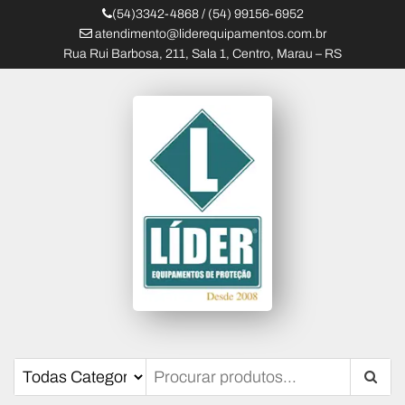
(54)3342-4868 / (54) 99156-6952
atendimento@liderequipamentos.com.br
Rua Rui Barbosa, 211, Sala 1, Centro, Marau – RS
Líder Equipamentos