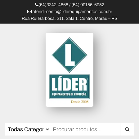
(54)3342-4868 / (54) 99156-6952
atendimento@liderequipamentos.com.br
Rua Rui Barbosa, 211, Sala 1, Centro, Marau – RS
Líder Equipamentos