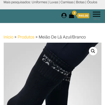
Mais pesquisados: Uniformes | Luvas | Camisas | Botas | Óculos
0
R$0,00
Menu
Início
»
Produtos
»
Meião De Lã Azul/Branco