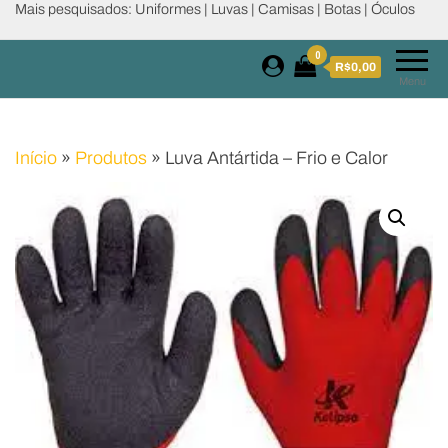
Mais pesquisados: Uniformes | Luvas | Camisas | Botas | Óculos
0
R$0,00
Menu
Início
»
Produtos
»
Luva Antártida – Frio e Calor