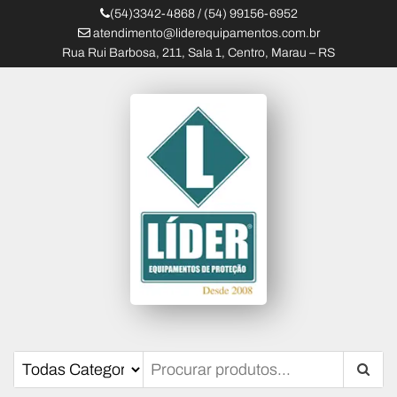
(54)3342-4868 / (54) 99156-6952
atendimento@liderequipamentos.com.br
Rua Rui Barbosa, 211, Sala 1, Centro, Marau – RS
Líder Equipamentos