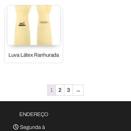
Luva Látex Ranhurada
1
2
3
→
ENDEREÇO
Segunda à