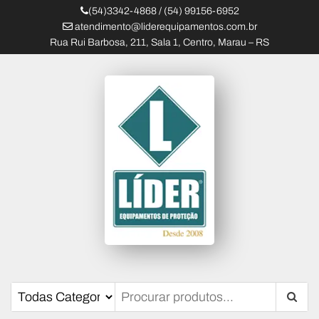
(54)3342-4868 / (54) 99156-6952
atendimento@liderequipamentos.com.br
Rua Rui Barbosa, 211, Sala 1, Centro, Marau – RS
Líder Equipamentos