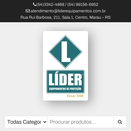
(54)3342-4868 / (54) 99156-6952
atendimento@liderequipamentos.com.br
Rua Rui Barbosa, 211, Sala 1, Centro, Marau – RS
Líder Equipamentos