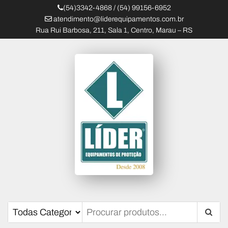
(54)3342-4868 / (54) 99156-6952
atendimento@liderequipamentos.com.br
Rua Rui Barbosa, 211, Sala 1, Centro, Marau – RS
Líder Equipamentos