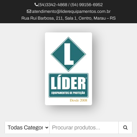
(54)3342-4868 / (54) 99156-6952
atendimento@liderequipamentos.com.br
Rua Rui Barbosa, 211, Sala 1, Centro, Marau – RS
Líder Equipamentos