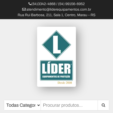
(54)3342-4868 / (54) 99156-6952
atendimento@liderequipamentos.com.br
Rua Rui Barbosa, 211, Sala 1, Centro, Marau – RS
Líder Equipamentos