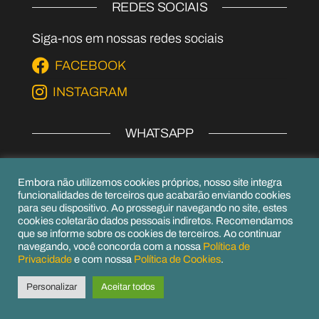
REDES SOCIAIS
Siga-nos em nossas redes sociais
FACEBOOK
INSTAGRAM
WHATSAPP
EPI's
Embora não utilizemos cookies próprios, nosso site integra
(54) 99979-6656
funcionalidades de terceiros que acabarão enviando cookies
para seu dispositivo. Ao prosseguir navegando no site, estes
(54) 99156-6952
cookies coletarão dados pessoais indiretos. Recomendamos
que se informe sobre os cookies de terceiros. Ao continuar
navegando, você concorda com a nossa
Política de
Privacidade
e com nossa
Política de Cookies
.
Orgulhosamente mantido com
WordPress
|
Personalizar
Aceitar todos
Tema:
Envo eCommerce