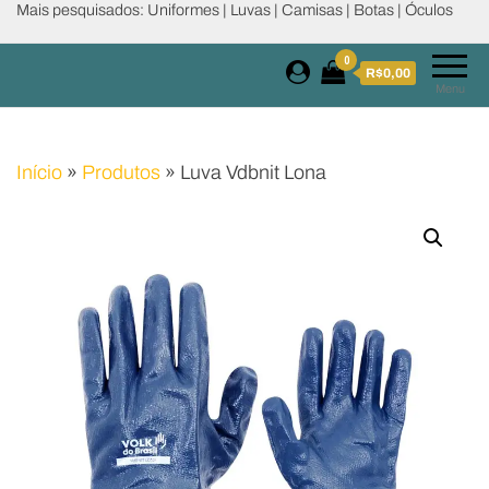
Mais pesquisados: Uniformes | Luvas | Camisas | Botas | Óculos
0
R$0,00
Menu
Início
»
Produtos
»
Luva Vdbnit Lona