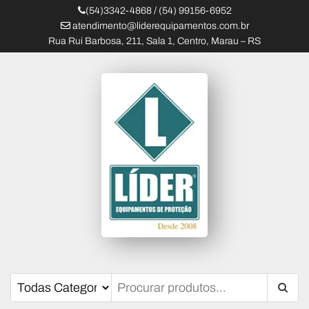
(54)3342-4868 / (54) 99156-6952
atendimento@liderequipamentos.com.br
Rua Rui Barbosa, 211, Sala 1, Centro, Marau – RS
Líder Equipamentos